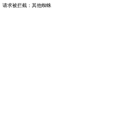
请求被拦截：其他蜘蛛