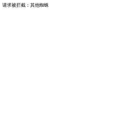
请求被拦截：其他蜘蛛