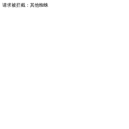
请求被拦截：其他蜘蛛