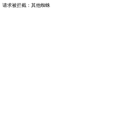
请求被拦截：其他蜘蛛