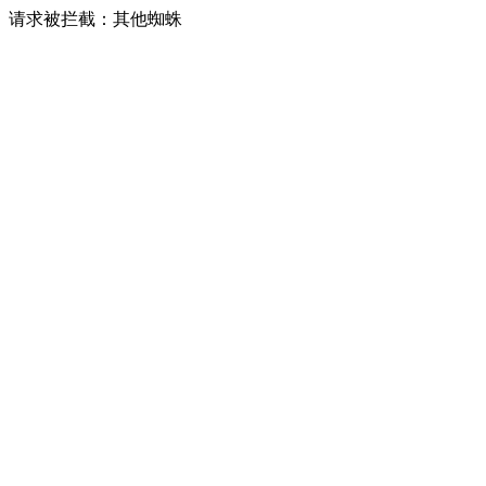
请求被拦截：其他蜘蛛