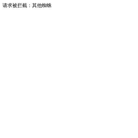
请求被拦截：其他蜘蛛