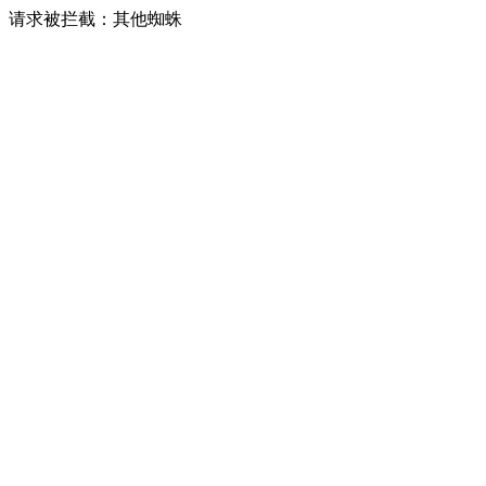
请求被拦截：其他蜘蛛