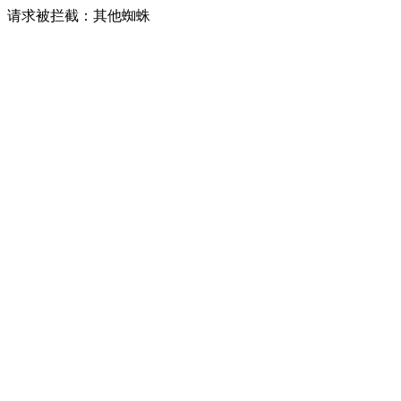
请求被拦截：其他蜘蛛