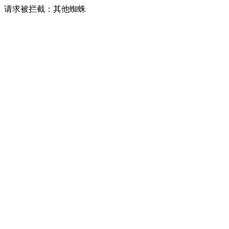
请求被拦截：其他蜘蛛