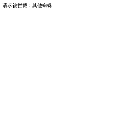
请求被拦截：其他蜘蛛