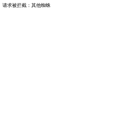
请求被拦截：其他蜘蛛