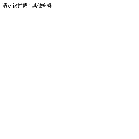
请求被拦截：其他蜘蛛