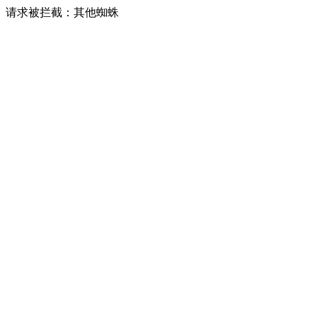
请求被拦截：其他蜘蛛