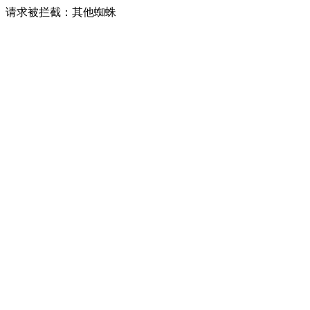
请求被拦截：其他蜘蛛