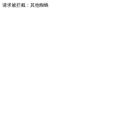
请求被拦截：其他蜘蛛