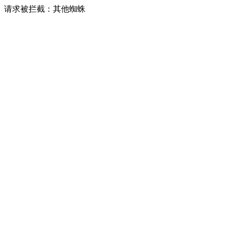
请求被拦截：其他蜘蛛