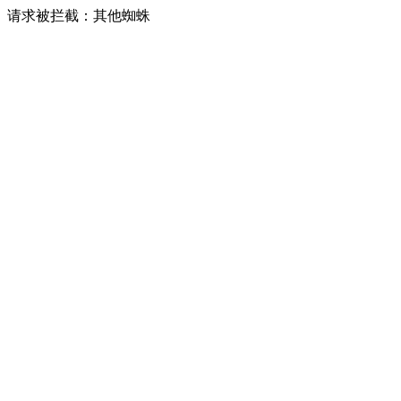
请求被拦截：其他蜘蛛