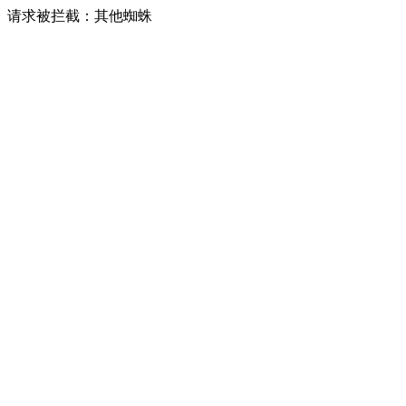
请求被拦截：其他蜘蛛