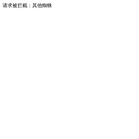
请求被拦截：其他蜘蛛