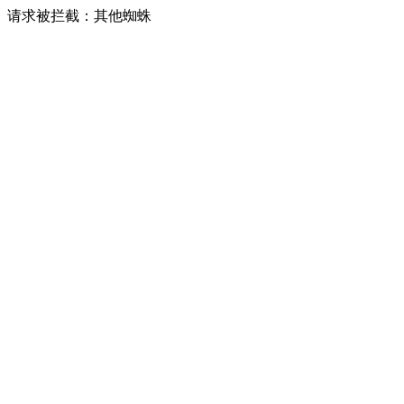
请求被拦截：其他蜘蛛