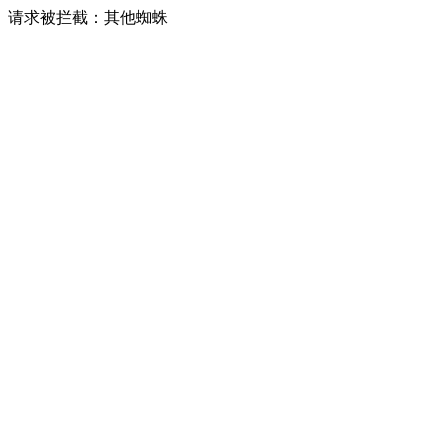
请求被拦截：其他蜘蛛