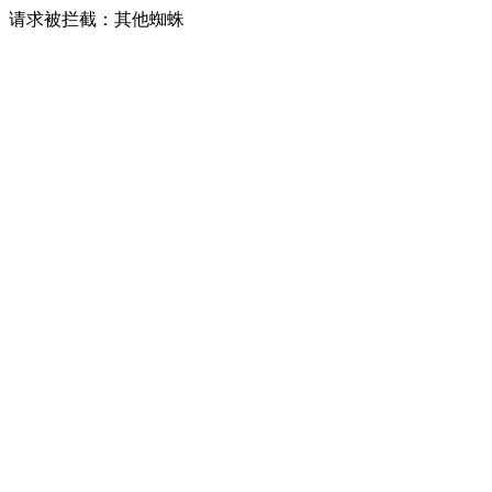
请求被拦截：其他蜘蛛