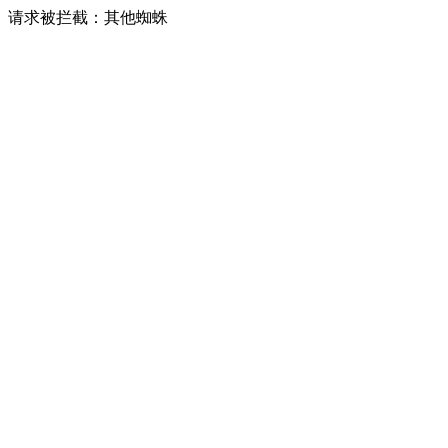
请求被拦截：其他蜘蛛