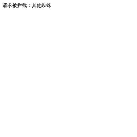
请求被拦截：其他蜘蛛