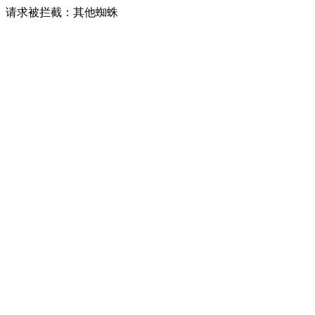
请求被拦截：其他蜘蛛