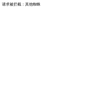
请求被拦截：其他蜘蛛