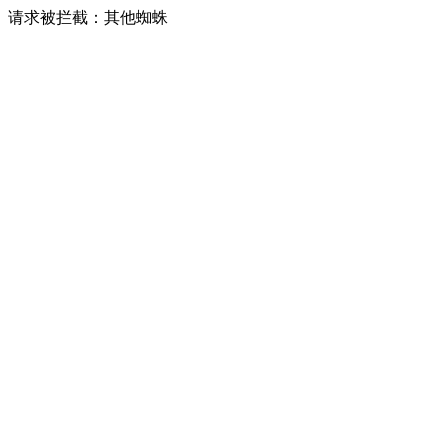
请求被拦截：其他蜘蛛