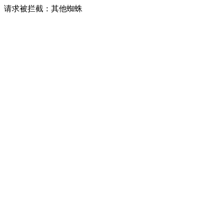
请求被拦截：其他蜘蛛