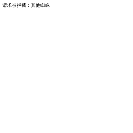
请求被拦截：其他蜘蛛