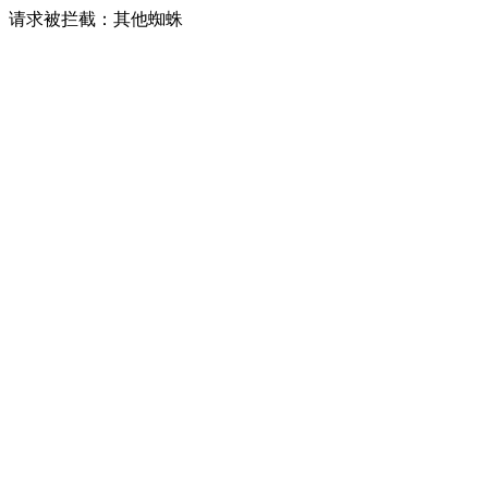
请求被拦截：其他蜘蛛