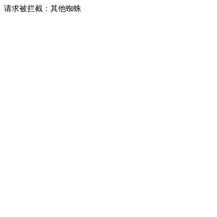
请求被拦截：其他蜘蛛