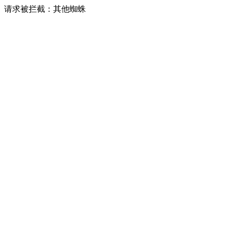
请求被拦截：其他蜘蛛