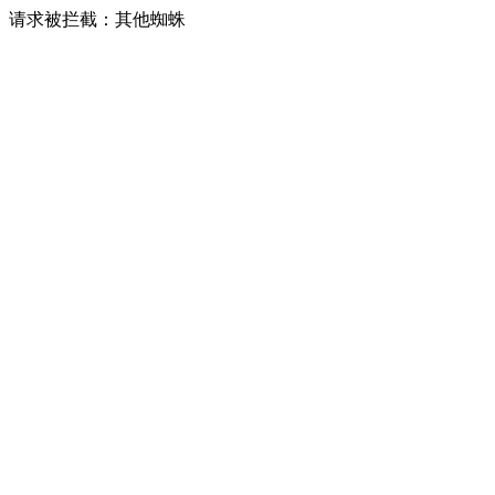
请求被拦截：其他蜘蛛