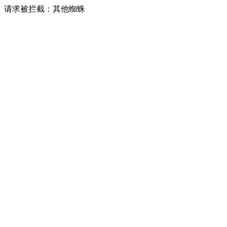
请求被拦截：其他蜘蛛