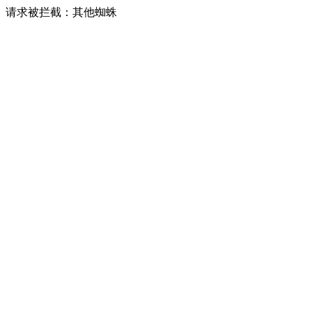
请求被拦截：其他蜘蛛