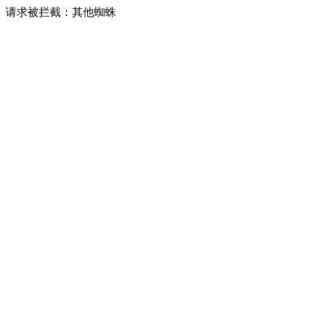
请求被拦截：其他蜘蛛