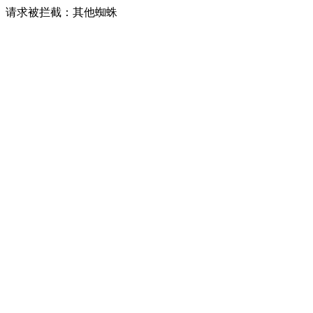
请求被拦截：其他蜘蛛