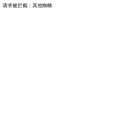
请求被拦截：其他蜘蛛