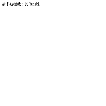
请求被拦截：其他蜘蛛