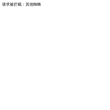
请求被拦截：其他蜘蛛