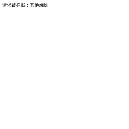
请求被拦截：其他蜘蛛