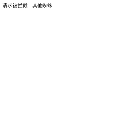
请求被拦截：其他蜘蛛