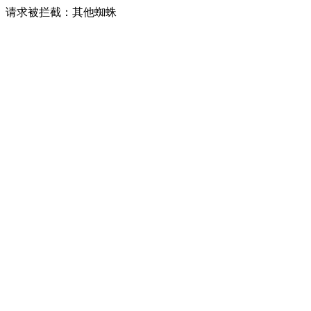
请求被拦截：其他蜘蛛