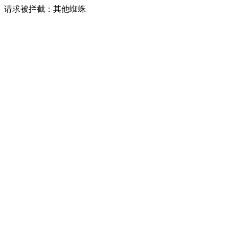
请求被拦截：其他蜘蛛