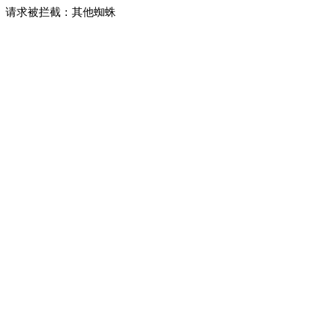
请求被拦截：其他蜘蛛