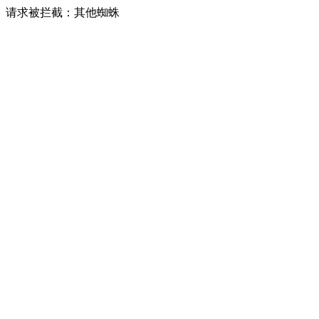
请求被拦截：其他蜘蛛