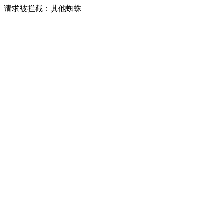
请求被拦截：其他蜘蛛