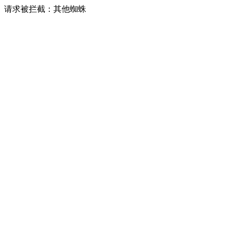
请求被拦截：其他蜘蛛