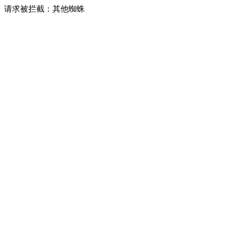
请求被拦截：其他蜘蛛