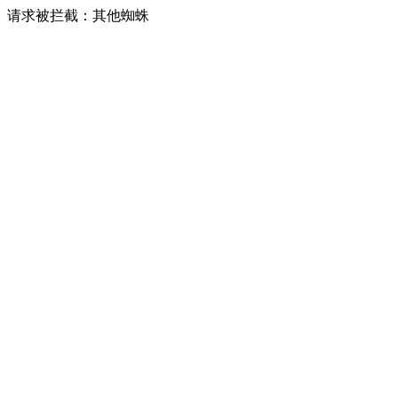
请求被拦截：其他蜘蛛